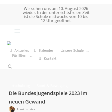
Skip
Wir sehen uns am 10. August 2026
to
wieder. In der unterrichtsfreien Zeit
main
ist die Schule mittwochs von 10 bis
12 Uhr geöffnet.
content
Tag
Auswahl
BJS
Aktuelles
Kalender
Unsere Schule
Für Eltern
K
o
n
t
a
k
t
search
Die
#schulblog
Sport & Bewegung
Bundesjugendspiele
Die Bundesjugendspiele 2023 im
2023
neuen Gewand
im
Administrator
neuen