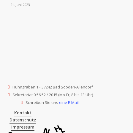
21. Juni 2023
Gewand
Huhngraben 1 • 37242 Bad Sooden-Allendorf
Sekretariat 0 56 52 / 2015 (Mo-Fr, 8 bis 13 Uhr)
Schreiben Sie uns
eine E-Mail
!
Kontakt
Datenschutz
H
L
Impressum
N