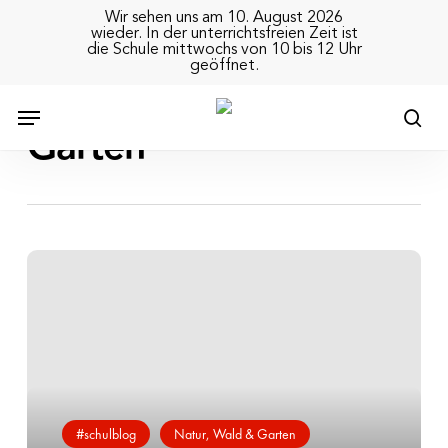
Skip
Wir sehen uns am 10. August 2026
to
wieder. In der unterrichtsfreien Zeit ist
die Schule mittwochs von 10 bis 12 Uhr
main
geöffnet.
content
Auswahl
Tag
Garten
sea
Ab
in
den
Garten!
#schulblog
Natur, Wald & Garten