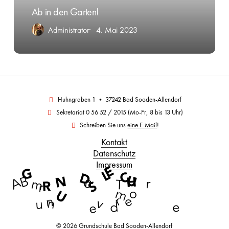
Ab in den Garten!
Administrator
4. Mai 2023
Huhngraben 1 • 37242 Bad Sooden-Allendorf
Sekretariat 0 56 52 / 2015 (Mo-Fr, 8 bis 13 Uhr)
Schreiben Sie uns
eine E-Mail
!
Kontakt
Datenschutz
Impressum
E
G
L
C
D
U
N
H
B
n
R
A
S
o
r
m
T
r
U
o
m
r
e
n
v
n
u
d
e
e
©
2026
Grundschule Bad Sooden-Allendorf