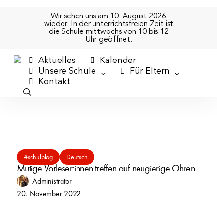
Skip
to
Wir sehen uns am 10. August 2026
wieder. In der unterrichtsfreien Zeit ist
main
die Schule mittwochs von 10 bis 12
content
Uhr geöffnet.
Tag
Aktuelles
Kalender
Lesen
Unsere Schule
Für Eltern
K
o
n
t
a
k
t
search
Mutige
#schulblog
Deutsch
Vorleser:innen
Mutige Vorleser:innen treffen auf neugierige Ohren
treffen
Administrator
auf
20. November 2022
neugierige
Ohren