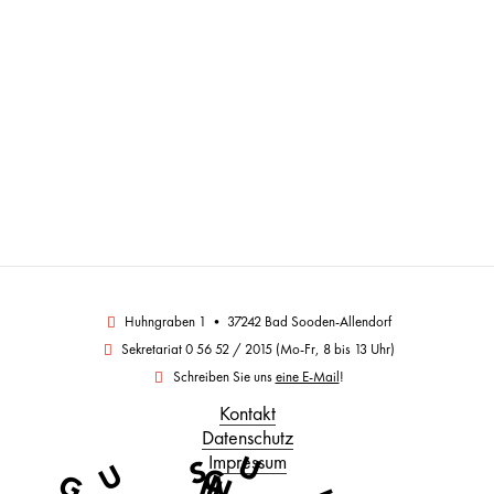
Huhngraben 1 • 37242 Bad Sooden-Allendorf
Sekretariat 0 56 52 / 2015 (Mo-Fr, 8 bis 13 Uhr)
Schreiben Sie uns
eine E-Mail
!
Kontakt
Datenschutz
U
Impressum
S
U
C
G
N
H