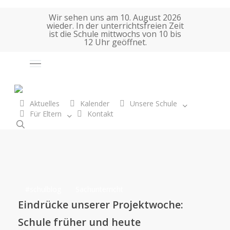
Skip
Wir sehen uns am 10. August 2026
to
wieder. In der unterrichtsfreien Zeit
main
ist die Schule mittwochs von 10 bis
12 Uhr geöffnet.
content
Auswahl
Tag
Projektwoche
Aktuelles
Kalender
Unsere Schule
Für Eltern
K
o
n
t
a
k
t
search
Eindrücke
#schulblog
Sachunterricht
unserer
Eindrücke unserer Projektwoche:
Projektwoche:
Schule früher und heute
Schule