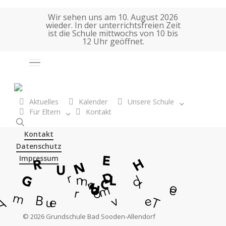
Skip
Wir sehen uns am 10. August 2026
to
wieder. In der unterrichtsfreien Zeit
main
ist die Schule mittwochs von 10 bis
12 Uhr geöffnet.
content
Auswahl
Huhngraben 1 • 37242 Bad Sooden-Allendorf
Aktuelles
Kalender
Unsere Schule
Sekretariat 0 56 52 / 2015 (Mo-Fr, 8 bis 13 Uhr)
Für Eltern
K
o
n
t
a
k
t
Schreiben Sie uns
eine E-Mail
!
search
Kontakt
Datenschutz
E
Impressum
H
R
N
U
D
G
L
r
n
d
C
n
S
r
n
U
o
m
e
r
o
m
B
e
v
e
u
T
A
©
2026
Grundschule Bad Sooden-Allendorf