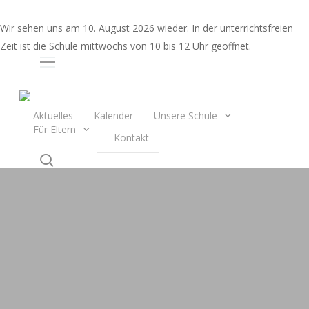
Skip
to
Wir sehen uns am 10. August 2026 wieder. In der unterrichtsfreien
main
Zeit ist die Schule mittwochs von 10 bis 12 Uhr geöffnet.
content
Auswahl
Aktuelles
Kalender
Unsere Schule
Für Eltern
K
o
n
t
a
k
t
search