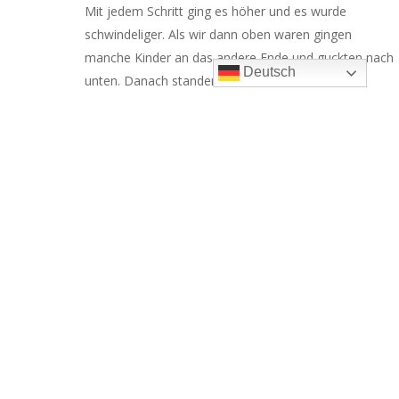
Mit jedem Schritt ging es höher und es wurde
schwindeliger. Als wir dann oben waren gingen
manche Kinder an das andere Ende und guckten nach
Deutsch
unten. Danach standen wir alle mittig auf dem
Gradierwerk und sahen in die Becken, wo die Sole
nach unten tropfte. Dort war auch ein wenig
Vogelkacke drin. Das fanden wir sehr eklig.
Man konnte ganz Bad Sooden-Allendorf sehen, das
war ein fantastischer Ausblick. Man konnte auf den
Marktplatz, auf die Kirche und in den Saunabereich der
Therme gucken. Auf dem Dach waren sogar ein paar
Blumen. Danach haben wir auch noch ein Klassenfoto
gemacht und sind wieder hinuntergegangen.
Das war unser Ausflug nach Sooden aufs Gradierwerk
und unter die Erde.