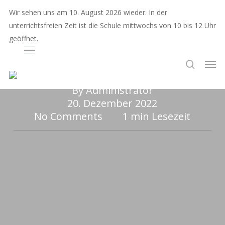
Skip
Wir sehen uns am 10. August 2026 wieder. In der
to
unterrichtsfreien Zeit ist die Schule mittwochs von 10 bis 12 Uhr
main
geöffnet.
Auswahl
content
#schulblog
Musik, Tanz & Theater
So schööön war unser
Ausw
search
Adventssingen
By
Administrator
20. Dezember 2022
No Comments
1 min Lesezeit