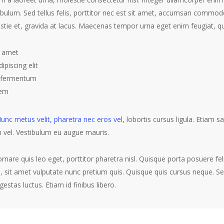
bulum. Sed tellus felis, porttitor nec est sit amet, accumsan commodo
stie et, gravida at lacus. Maecenas tempor urna eget enim feugiat, qui
t amet
ipiscing elit
s fermentum
rem
unc metus velit, pharetra nec eros vel
, lobortis cursus ligula. Etiam s
 vel. Vestibulum eu augue mauris.
, ornare quis leo eget, porttitor pharetra nisl. Quisque porta posuere fe
a, sit amet vulputate nunc pretium quis. Quisque quis cursus neque. 
gestas luctus. Etiam id finibus libero.
at volutpat