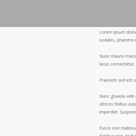
Lorem ipsum dolor 
sodales, pharetra 
Nunc mauris massa,
lacus consectetur, 
Praesent sed est u
Nunc gravida velit 
ultrices finibus eu
imperdiet. Suspendi
Fusce non malesuada
dapibus non. Nulla