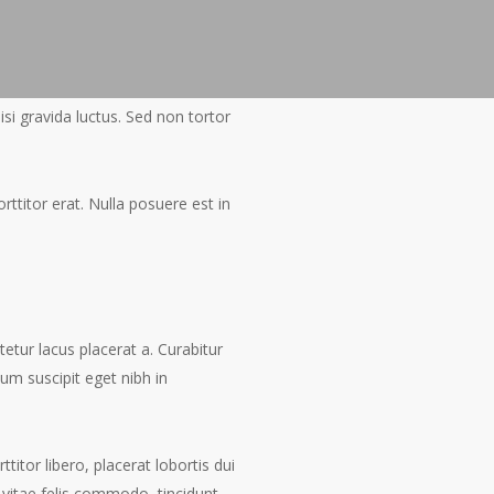
si gravida luctus. Sed non tortor
orttitor erat. Nulla posuere est in
tetur lacus placerat a. Curabitur
lum suscipit eget nibh in
titor libero, placerat lobortis dui
 vitae felis commodo, tincidunt