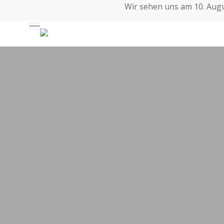
Skip
Wir sehen uns am 10. Augus
to
Auswahl
main
content