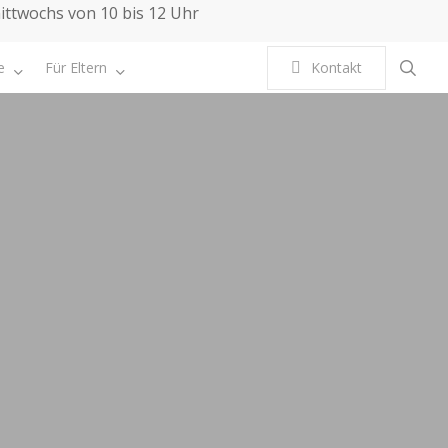
mittwochs von 10 bis 12 Uhr
sea
e
Für Eltern
K
o
n
t
a
k
t