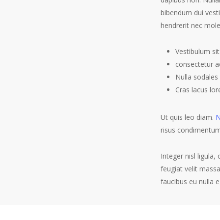
bibendum dui vesti
hendrerit nec mole
Vestibulum si
consectetur ad
Nulla sodale
Cras lacus lo
Ut quis leo diam.
N
risus condimentum
Integer nisl ligula
feugiat velit mass
faucibus eu nulla e
Aliquam er