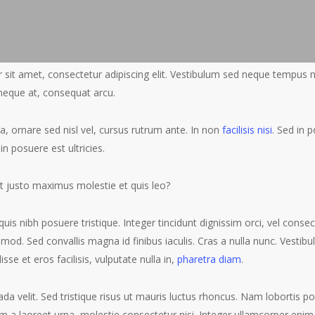
sit amet, consectetur adipiscing elit. Vestibulum sed neque tempus ni
neque at, consequat arcu.
 ornare sed nisl vel, cursus rutrum ante. In non
facilisis nisi
. Sed in p
in posuere est ultricies.
t justo maximus molestie et quis leo?
quis nibh posuere tristique. Integer tincidunt dignissim orci, vel consec
ismod. Sed convallis magna id finibus iaculis. Cras a nulla nunc. Vestibu
sse et eros facilisis, vulputate nulla in,
pharetra diam
.
 velit. Sed tristique risus ut mauris luctus rhoncus. Nam lobortis port
m a laoreet urna, molestie consectetur nisi. Integer ullamcorper enim