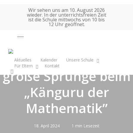
Skip
Wir sehen uns am 10. August 2026
to
wieder. In der unterrichtsfreien Zeit
main
ist die Schule mittwochs von 10 bis
12 Uhr geöffnet.
content
Auswahl
#schulblog
Mathematik
74 Kinder machen
Aktuelles
Kalender
Unsere Schule
Für Eltern
K
o
n
t
a
k
t
große Sprünge beim
search
„Känguru der
Mathematik”
18. April 2024
1 min Lesezeit