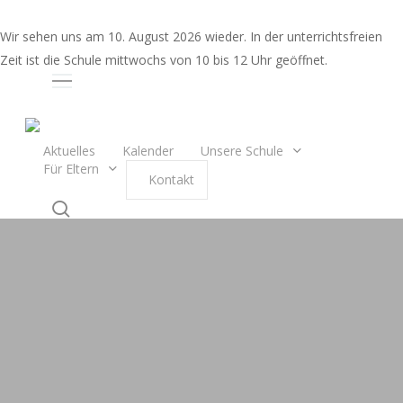
Skip
to
Wir sehen uns am 10. August 2026 wieder. In der unterrichtsfreien
main
Zeit ist die Schule mittwochs von 10 bis 12 Uhr geöffnet.
content
Auswahl
Aktuelles
Kalender
Unsere Schule
Für Eltern
K
o
n
t
a
k
t
search