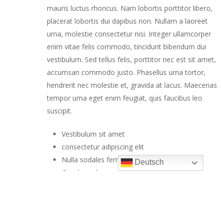
mauris luctus rhoncus. Nam lobortis porttitor libero,
placerat lobortis dui dapibus non. Nullam a laoreet
urna, molestie consectetur nisi. Integer ullamcorper
enim vitae felis commodo, tincidunt bibendum dui
vestibulum. Sed tellus felis, porttitor nec est sit amet,
accumsan commodo justo. Phasellus urna tortor,
hendrerit nec molestie et, gravida at lacus. Maecenas
tempor urna eget enim feugiat, quis faucibus leo
suscipit.
Vestibulum sit amet
consectetur adipiscing elit
Nulla sodales fermentum
Deutsch
Cras lacus lorem
Ut quis leo diam.
Nunc metus velit, pharetra nec eros
vel
, lobortis cursus ligula. Etiam sagittis dapibus