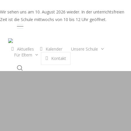
Skip
to
Wir sehen uns am 10. August 2026 wieder. In der unterrichtsfreien
main
Zeit ist die Schule mittwochs von 10 bis 12 Uhr geöffnet.
content
Auswahl
Aktuelles
Kalender
Unsere Schule
Für Eltern
K
o
n
t
a
k
t
search