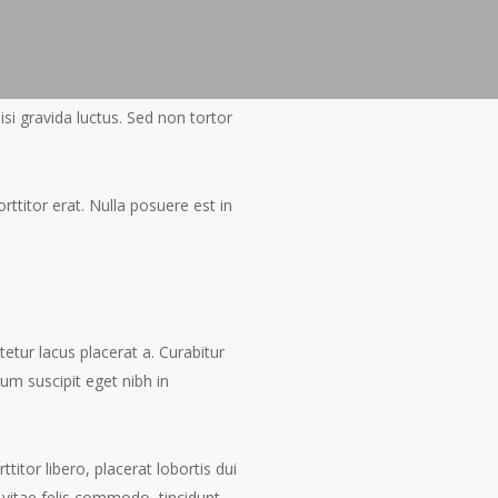
si gravida luctus. Sed non tortor
orttitor erat. Nulla posuere est in
tetur lacus placerat a. Curabitur
lum suscipit eget nibh in
titor libero, placerat lobortis dui
 vitae felis commodo, tincidunt