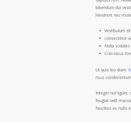
bibendum dui vesti
hendrerit nec mole
Vestibulum si
consectetur ad
Nulla sodale
Cras lacus lo
Ut quis leo diam.
N
risus condimentum
Integer nisl ligula
feugiat velit mass
faucibus eu nulla e
Aliquam er