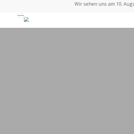
Skip
Wir sehen uns am 10. Augus
to
Auswahl
main
content