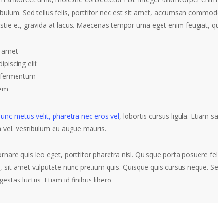
bulum. Sed tellus felis, porttitor nec est sit amet, accumsan commodo
stie et, gravida at lacus. Maecenas tempor urna eget enim feugiat, qui
t amet
ipiscing elit
s fermentum
rem
unc metus velit, pharetra nec eros vel
, lobortis cursus ligula. Etiam s
 vel. Vestibulum eu augue mauris.
, ornare quis leo eget, porttitor pharetra nisl. Quisque porta posuere fe
a, sit amet vulputate nunc pretium quis. Quisque quis cursus neque. 
gestas luctus. Etiam id finibus libero.
at volutpat