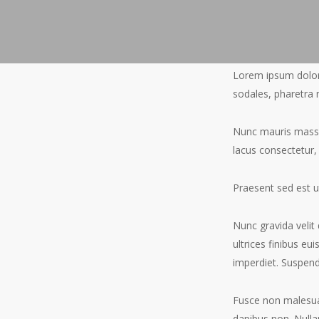
Lorem ipsum dolor 
sodales, pharetra 
Nunc mauris massa,
lacus consectetur, 
Praesent sed est u
Nunc gravida velit 
ultrices finibus eu
imperdiet. Suspendi
Fusce non malesuada
dapibus non. Nulla