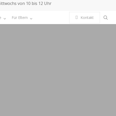
mittwochs von 10 bis 12 Uhr
sea
e
Für Eltern
K
o
n
t
a
k
t