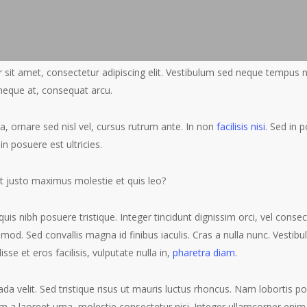
sit amet, consectetur adipiscing elit. Vestibulum sed neque tempus ni
neque at, consequat arcu.
 ornare sed nisl vel, cursus rutrum ante. In non
facilisis nisi
. Sed in p
in posuere est ultricies.
t justo maximus molestie et quis leo?
quis nibh posuere tristique. Integer tincidunt dignissim orci, vel consec
ismod. Sed convallis magna id finibus iaculis. Cras a nulla nunc. Vestibu
sse et eros facilisis, vulputate nulla in,
pharetra diam
.
 velit. Sed tristique risus ut mauris luctus rhoncus. Nam lobortis port
m a laoreet urna, molestie consectetur nisi. Integer ullamcorper enim