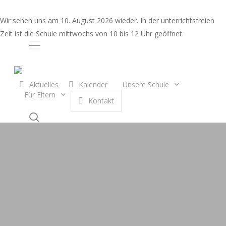
Skip
to
Wir sehen uns am 10. August 2026 wieder. In der unterrichtsfreien
main
Zeit ist die Schule mittwochs von 10 bis 12 Uhr geöffnet.
content
Auswahl
Aktuelles
Kalender
Unsere Schule
Für Eltern
K
o
n
t
a
k
t
search