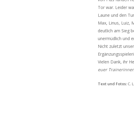
Tor war. Leider wa
Laune und den Turn
Max, Linus, Luiz,
deutlich am Sieg be
unermüdlich und er
Nicht zuletzt unse
Ergänzungsspieler
Vielen Dank, ihr He
euer Trainerinne
Text und Fotos:
C. 