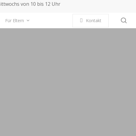
mittwochs von 10 bis 12 Uhr
se
Für Eltern
K
o
n
t
a
k
t