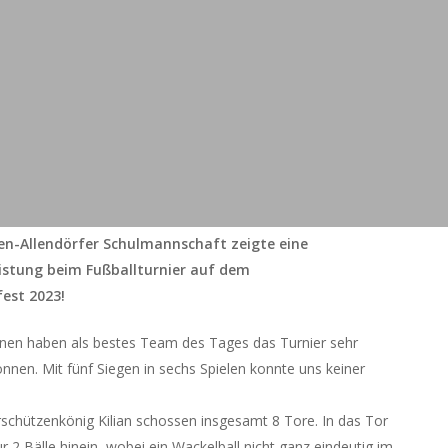
n-Allendörfer Schulmannschaft zeigte eine
istung beim Fußballturnier auf dem
est 2023!
innen haben als bestes Team des Tages das Turnier sehr
nen. Mit fünf Siegen in sechs Spielen konnte uns keiner
schützenkönig Kilian schossen insgesamt 8 Tore. In das Tor
r 2 Bälle hinein, wobei ein Wackelball nicht ganz eindeutig im