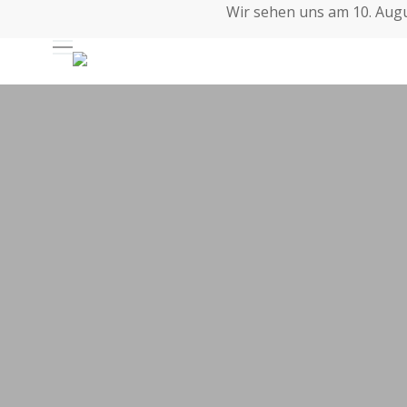
Skip
Wir sehen uns am 10. Augus
to
Auswahl
main
content