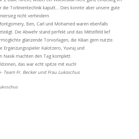
r die Torlinientechnik kaputt… Dies konnte aber unsere gute
iersieg nicht verhindern.
 Montgomery, Ben, Carl und Mohamed waren ebenfalls
teiligt. Die Abwehr stand perfekt und das Mittelfeld lief
möglichte glänzende Torvorlagen, die Kilian gern nutzte.
re Ergänzungsspieler Kalotzero, Yuvraj und
in Nasik machten den Tag komplett.
ld:innen, das war echt spitze mit euch!
n- Team Fr. Becker und Frau Lukoschus
Lukoschus