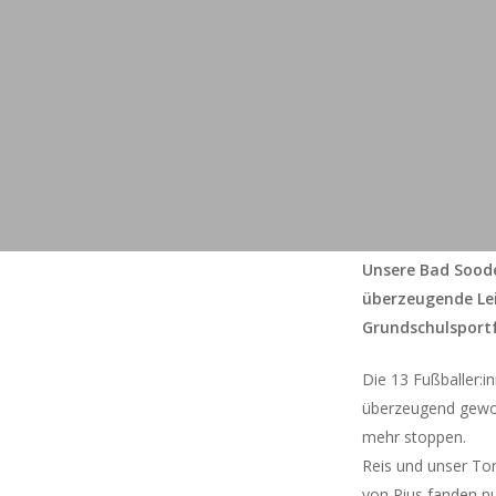
Unsere Bad Soode
überzeugende Le
Grundschulsportf
Die 13 Fußballer:
überzeugend gewon
mehr stoppen.
Reis und unser Tor
von Pius fanden nu