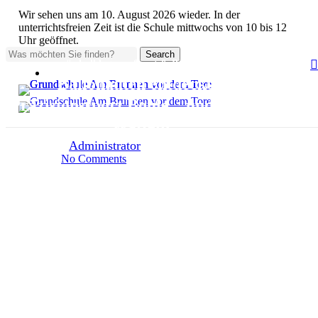
Skip
Wir sehen uns am 10. August 2026 wieder. In der
to
unterrichtsfreien Zeit ist die Schule mittwochs von 10 bis 12
main
Uhr geöffnet.
content
Search
#schulblog
Sport & Bewegung
Close
Auswahl
Search
Ballonauten entdecken
Präzisionssport Boule – und leckere
Waffeln
By
Administrator
21. Juni 2026
No Comments
1 min Lesezeit