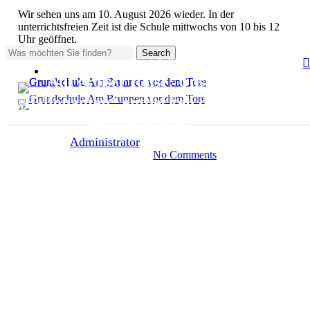
Skip
Wir sehen uns am 10. August 2026 wieder. In der
to
unterrichtsfreien Zeit ist die Schule mittwochs von 10 bis 12
main
Uhr geöffnet.
content
Search
#schulblog
Sport & Bewegung
Close
Auswahl
Search
Auf großer Reise: Unsere
„Ballonauten“ entdecken die Welt
des Ballsports
By
Administrator
4. Juni 2026
Juni 10th, 2026
No Comments
1 min Lesezeit