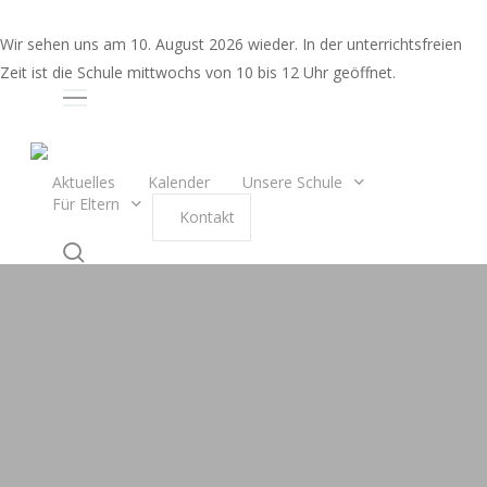
Skip
to
Wir sehen uns am 10. August 2026 wieder. In der unterrichtsfreien
main
Zeit ist die Schule mittwochs von 10 bis 12 Uhr geöffnet.
content
Auswahl
Aktuelles
Kalender
Unsere Schule
Für Eltern
K
o
n
t
a
k
t
search