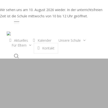
Skip
to
Wir sehen uns am 10. August 2026 wieder. In der unterrichtsfreien
main
Zeit ist die Schule mittwochs von 10 bis 12 Uhr geöffnet.
content
Auswahl
Aktuelles
Kalender
Unsere Schule
Für Eltern
K
o
n
t
a
k
t
search