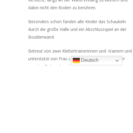
dabei nicht den Boden zu berühren.
Besonders schön fanden alle Kinder das Schaukeln
durch die große Halle und ein Abschlussspiel an der
Boulderwand.
Betreut von zwei Klettertrainerinnen und -trainern und
unterstützt von Frau Lukoschus und Frau Kämmer
Deutsch
war das Ziel auch in diesem Jahr: hoch, höher, am
höchsten: Ich bin so mutig, wie
ich
es möchte!
Alle Kinder haben sehr viel Mut bewiesen und sich
damit einen wunderschönen Tag beschert, der ihnen
hoffentlich lange in Erinnerung bleiben wird. Mit einem
tollen Gefühl von Stolz und Freude erreichten wir am
Nachmittag wieder den Bahnhof von Bad Sooden-
Allendorf.