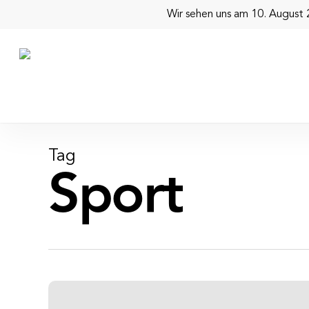
Skip
Wir sehen uns am 10. August 2
to
main
content
Tag
Sport
„Die
Bewegung