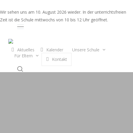
Skip
to
Wir sehen uns am 10. August 2026 wieder. In der unterrichtsfreien
main
Zeit ist die Schule mittwochs von 10 bis 12 Uhr geöffnet.
content
Auswahl
Aktuelles
Kalender
Unsere Schule
Für Eltern
K
o
n
t
a
k
t
search