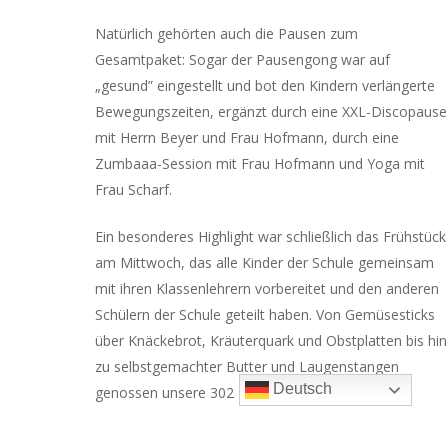
Natürlich gehörten auch die Pausen zum
Gesamtpaket: Sogar der Pausengong war auf
„gesund” eingestellt und bot den Kindern verlängerte
Bewegungszeiten, ergänzt durch eine XXL-Discopause
mit Herrn Beyer und Frau Hofmann, durch eine
Zumbaaa-Session mit Frau Hofmann und Yoga mit
Frau Scharf.
Ein besonderes Highlight war schließlich das Frühstück
am Mittwoch, das alle Kinder der Schule gemeinsam
mit ihren Klassenlehrern vorbereitet und den anderen
Schülern der Schule geteilt haben. Von Gemüsesticks
über Knäckebrot, Kräuterquark und Obstplatten bis hin
zu selbstgemachter Butter und Laugenstangen
Deutsch
genossen unsere 302 Kinder bei den wenigen
Sonnenstrahlen dieser Woche ein gemeinsames
Riesenfrühstück, für das sich das Warten in der