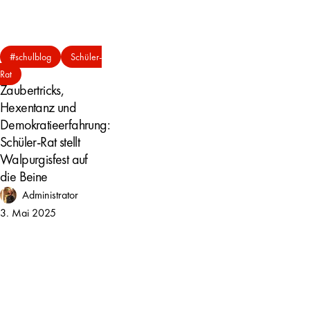
Zaubertricks,
#schulblog
Schüler-
Hexentanz
Rat
und
Zaubertricks,
Demokratieerfahrung:
Hexentanz und
Schüler-
Demokratieerfahrung:
Rat
Schüler-Rat stellt
stellt
Walpurgisfest auf
Walpurgisfest
die Beine
auf
Administrator
die
3. Mai 2025
Beine