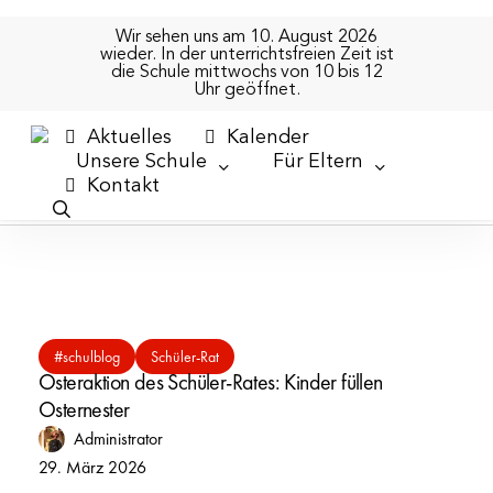
Skip
to
Wir sehen uns am 10. August 2026
wieder. In der unterrichtsfreien Zeit ist
main
die Schule mittwochs von 10 bis 12
content
Uhr geöffnet.
Thema
Aktuelles
Kalender
Schüler-Rat
Unsere Schule
Für Eltern
K
o
n
t
a
k
t
search
Osteraktion
#schulblog
Schüler-Rat
des
Osteraktion des Schüler-Rates: Kinder füllen
Schüler-
Osternester
Rates:
Administrator
Kinder
29. März 2026
füllen