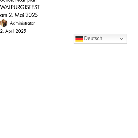
Rat
WALPURGISFEST
plant
am 2. Mai 2025
WALPURGISFEST
Administrator
am
2. April 2025
2.
Deutsch
Mai
2025